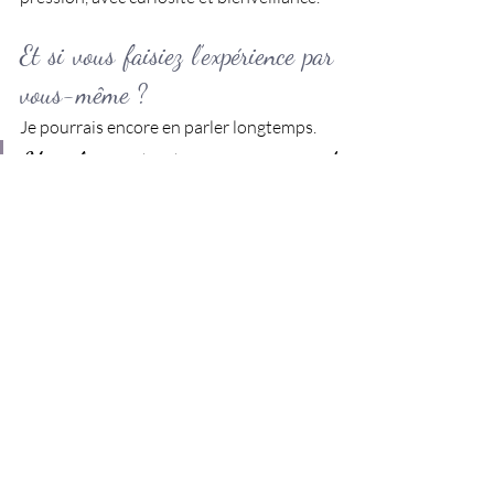
Et si vous faisiez l’expérience par 
vous-même ?
Je pourrais encore en parler longtemps. 
Mais la créativité ne se comprend 
jamais aussi bien que lorsqu’on la 
vit.
Si vous ressentez l’envie d’écrire, de 
penser autrement, de vous offrir un 
espace pour vous reconnecter à votre 
imaginaire, je vous invite à 
venir 
expérimenter un atelier d’écriture
.
Prenez un stylo. Laissez-vous guider. Et 
observez ce que vos mots ont envie de 
vous raconter.