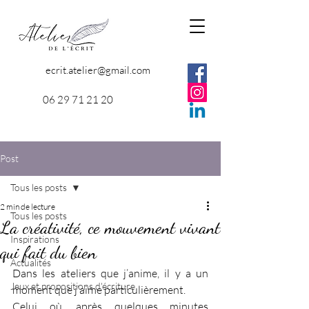
ecrit.atelier@gmail.com
06 29 71 21 20
Post
Tous les posts
2 min de lecture
Tous les posts
La créativité, ce mouvement vivant
Inspirations
qui fait du bien
Actualités
Dans les ateliers que j’anime, il y a un 
Jeux et propositions d'écriture
moment que j’aime particulièrement. 
Celui où, après quelques minutes 