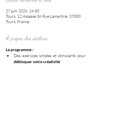
27 juin 2026, 14:30
Tours, 12 impasse 36 Rue Lamartine, 37000
Tours, France
À propos des ateliers
Le programme :
Des exercices simples et stimulants pour 
débloquer votre créativité
Des outils d'écriture pour 
exprimer vos 
émotions et vos idées
Un espace de 
découverte de soi
 dans un 
cadre chaleureux
Un thème nouveau 
à chaque atelier
Une 
pause ressourçante
 dans votre 
quotidien
Afficher plus