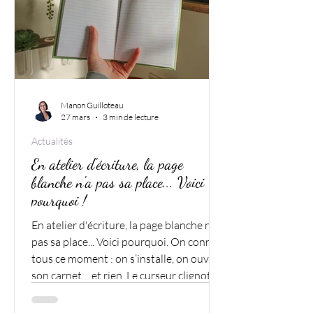
Manon Guilloteau
27 mars
3 min de lecture
Actualités
En atelier d'écriture, la page
blanche n'a pas sa place... Voici
pourquoi !
En atelier d'écriture, la page blanche n'a
pas sa place... Voici pourquoi. On connaît
tous ce moment : on s’installe, on ouvre
son carnet… et rien. Le curseur clignote.
Le crayon hésite. La fameuse page
blanche s’installe.