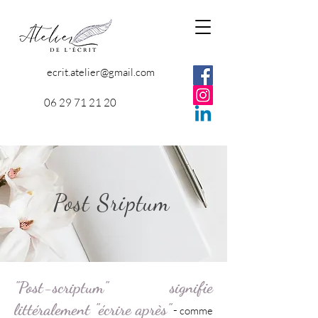
ecrit.atelier@gmail.com
06 29 71 21 20
Post Sriptum
"Post-scriptum" signifie
littéralement "écrire après"
-
comme